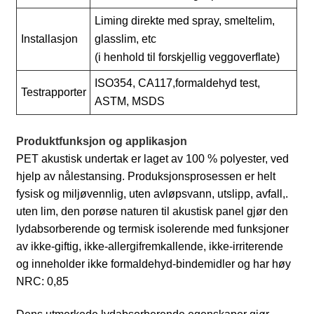
Liming direkte med spray, smeltelim,
Installasjon
glasslim, etc
(i henhold til forskjellig veggoverflate)
ISO354, CA117,
formaldehyd
test
,
Testrapporter
ASTM, MSDS
Produktfunksjon og applikasjon
PET akustisk undertak er laget av 100 % polyester, ved
hjelp av nålestansing. Produksjonsprosessen er helt
fysisk og miljøvennlig, uten avløpsvann, utslipp, avfall,.
uten lim, den porøse naturen til akustisk panel gjør den
lydabsorberende og termisk isolerende med funksjoner
av ikke-giftig, ikke-allergifremkallende, ikke-irriterende
og inneholder ikke formaldehyd-bindemidler og har høy
NRC: 0,85