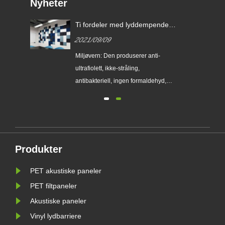
Nyheter
ler
Ti fordeler med lyddempende
paneler.
2021/09/09
00
Miljøvern: Den produserer anti-
ultrafiolett, ikke-stråling,
antibakteriell, ingen formaldehyd,
ndig
ammoniakk, benzen og andre ...
 lim,
panel
misk
Produkter
alle
PET akustiske paneler
PET filtpaneler
Akustiske paneler
Vinyl lydbarriere