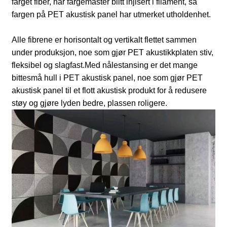
farget fiber, har fargemaster blitt injisert i filament, så
fargen på PET akustisk panel har utmerket utholdenhet.
Alle fibrene er horisontalt og vertikalt flettet sammen
under produksjon, noe som gjør PET akustikkplaten stiv,
fleksibel og slagfast.
Med nålestansing er det mange
bittesmå hull i PET akustisk panel, noe som gjør PET
akustisk panel til et flott akustisk produkt for å redusere
støy og gjøre lyden bedre, plassen roligere.