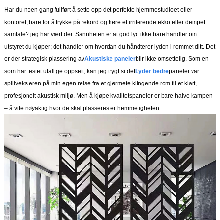
Har du noen gang fullført å sette opp det perfekte hjemmestudioet eller
kontoret, bare for å trykke på rekord og høre et irriterende ekko eller dempet
samtale? jeg har vært der. Sannheten er at god lyd ikke bare handler om
utstyret du kjøper; det handler om hvordan du håndterer lyden i rommet ditt. Det
er der strategisk plassering av
Akustiske paneler
blir ikke omsettelig. Som en
som har testet utallige oppsett, kan jeg trygt si det
Lyder bedre
paneler var
spillveksleren på min egen reise fra et gjørmete klingende rom til et klart,
profesjonelt akustisk miljø. Men å kjøpe kvalitetspaneler er bare halve kampen
– å vite nøyaktig hvor de skal plasseres er hemmeligheten.