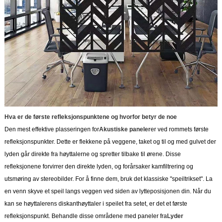
Hva er de første refleksjonspunktene og hvorfor betyr de noe
Den mest effektive plasseringen for
Akustiske paneler
er ved rommets første
refleksjonspunkter. Dette er flekkene på veggene, taket og til og med gulvet der
lyden går direkte fra høyttalerne og spretter tilbake til ørene. Disse
refleksjonene forvirrer den direkte lyden, og forårsaker kamfiltrering og
utsmøring av stereobilder. For å finne dem, bruk det klassiske "speiltrikset". La
en venn skyve et speil langs veggen ved siden av lytteposisjonen din. Når du
kan se høyttalerens diskanthøyttaler i speilet fra setet, er det et første
refleksjonspunkt. Behandle disse områdene med paneler fra
Lyder