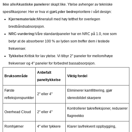
Ikke alle
Akustiske paneler
er skapt like. Ytelse avhenger av tekniske
spesifikasjoner. Her er hva vi gjør
Lyder bedre
prioritere i vårt design:
Kjernemateriale:
Mineralull med høy tetthet for overlegen
bredbåndsabsorpsjon.
NRC-vurdering:
Våre standardpaneler har en NRC på 1.0, noe som
betyr at de absorberer 100 % av lyden som treffer dem i testede
frekvenser.
Tykkelse:
Kritisk for lav ytelse. Vi tilbyr 2" paneler for mellom/høye
frekvenser og 4" paneler for forbedret bassabsorpsjon.
Anbefalt
Bruksområde
Viktig fordel
paneltykkelse
Første
Eliminerer kamfiltrering, gjør
2" eller 4"
refleksjonspunkter
stereobildet skarpere
Kontrollerer takrefleksjoner, reduserer
Overhead Cloud
2" eller 4"
flagreekko
Romhjørner
4" eller tykkere
Klarer lavfrekvent oppbygging,