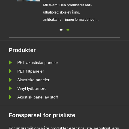
00
Miljøvern: Den produserer anti-
ultrafiolett, ikke-stråling,
antibakteriell, ingen formaldehyd,
ndig
ammoniakk, benzen og andre ...
 lim,
panel
Produkter
misk
PET akustiske paneler
alle
PET filtpaneler
Akustiske paneler
Vinyl lydbarriere
Akustisk panel av stoff
Forespørsel for prisliste
For spørsmål om våre produkter eller prisliste, vennligst legg