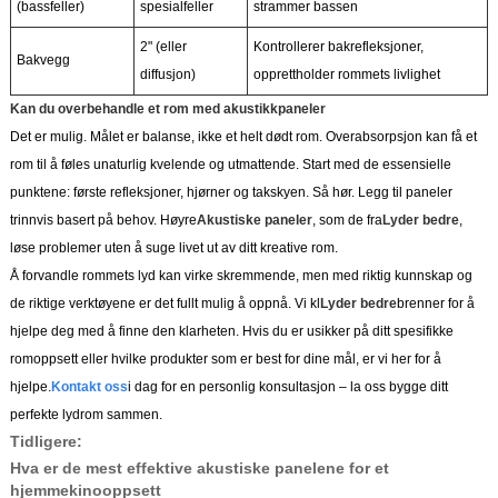
(bassfeller)
spesialfeller
strammer bassen
2" (eller
Kontrollerer bakrefleksjoner,
Bakvegg
diffusjon)
opprettholder rommets livlighet
Kan du overbehandle et rom med akustikkpaneler
Det er mulig. Målet er balanse, ikke et helt dødt rom. Overabsorpsjon kan få et
rom til å føles unaturlig kvelende og utmattende. Start med de essensielle
punktene: første refleksjoner, hjørner og takskyen. Så hør. Legg til paneler
trinnvis basert på behov. Høyre
Akustiske paneler
, som de fra
Lyder bedre
,
løse problemer uten å suge livet ut av ditt kreative rom.
Å forvandle rommets lyd kan virke skremmende, men med riktig kunnskap og
de riktige verktøyene er det fullt mulig å oppnå. Vi kl
Lyder bedre
brenner for å
hjelpe deg med å finne den klarheten. Hvis du er usikker på ditt spesifikke
romoppsett eller hvilke produkter som er best for dine mål, er vi her for å
hjelpe.
Kontakt oss
i dag for en personlig konsultasjon – la oss bygge ditt
perfekte lydrom sammen.
Tidligere:
Hva er de mest effektive akustiske panelene for et
hjemmekinooppsett