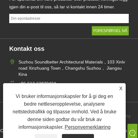
igjen din e-post til oss, så tar vi kontakt innen 24 timer.
Kontakt oss
Suzhou Soundbetter Architectural Materials，103 Xinlv
road Xinzhuang Town，Changshu Suzhou， Jiangsu
Kina
+86-512-62870424
X
jane@soundbetter.cn
Vi bruker informasjonskapsler for å gi deg en
bedre nettleseropplevelse, analysere
nettstedstrafikk og tilpasse innhold. Ved å bruke
Links
Sitemap
RSS
XML
Personvernerklæring
denne siden godtar du vår bruk av
informasjonskapsler.
Personvernerklæring
Copyright © 2021 Suzhou Soundbetter Architectural Materials Co., Ltd.