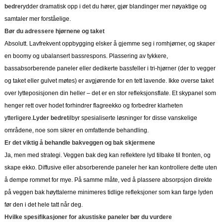
bedre
rydder dramatisk opp i det du hører, gjør blandinger mer nøyaktige og
samtaler mer forståelige.
Bør du adressere hjørnene og taket
Absolutt. Lavfrekvent oppbygging elsker å gjemme seg i romhjørner, og skaper
en boomy og ubalansert bassrespons. Plassering av tykkere,
bassabsorberende paneler eller dedikerte bassfeller i tri-hjørner (der to vegger
og taket eller gulvet møtes) er avgjørende for en tett lavende. Ikke overse taket
over lytteposisjonen din heller – det er en stor refleksjonsflate. Et skypanel som
henger rett over hodet forhindrer flagreekko og forbedrer klarheten
ytterligere.
Lyder bedre
tilbyr spesialiserte løsninger for disse vanskelige
områdene, noe som sikrer en omfattende behandling.
Er det viktig å behandle bakveggen og bak skjermene
Ja, men med strategi. Veggen bak deg kan reflektere lyd tilbake til fronten, og
skape ekko. Diffusive eller absorberende paneler her kan kontrollere dette uten
å dempe rommet for mye. På samme måte, ved å plassere absorpsjon direkte
på veggen bak høyttalerne minimeres tidlige refleksjoner som kan farge lyden
før den i det hele tatt når deg.
Hvilke spesifikasjoner for akustiske paneler bør du vurdere