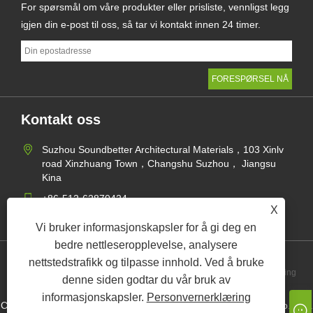
For spørsmål om våre produkter eller prisliste, vennligst legg
igjen din e-post til oss, så tar vi kontakt innen 24 timer.
Kontakt oss
Suzhou Soundbetter Architectural Materials，103 Xinlv
road Xinzhuang Town，Changshu Suzhou， Jiangsu
Kina
+86-512-62870424
X
jane@soundbetter.cn
Vi bruker informasjonskapsler for å gi deg en
bedre nettleseropplevelse, analysere
nettstedstrafikk og tilpasse innhold. Ved å bruke
Links
Sitemap
RSS
XML
Personvernerklæring
denne siden godtar du vår bruk av
informasjonskapsler.
Personvernerklæring
Copyright © 2021 Suzhou Soundbetter Architectural Materials Co., Ltd.