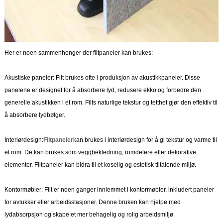
Her er noen sammenhenger der filtpaneler kan brukes:
Akustiske paneler: Filt brukes ofte i produksjon av akustikkpaneler. Disse
panelene er designet for å absorbere lyd, redusere ekko og forbedre den
generelle akustikken i et rom. Filts naturlige tekstur og tetthet gjør den effektiv til
å absorbere lydbølger.
Interiørdesign:
Filtpaneler
kan brukes i interiørdesign for å gi tekstur og varme til
et rom. De kan brukes som veggbekledning, romdelere eller dekorative
elementer. Filtpaneler kan bidra til et koselig og estetisk tiltalende miljø.
Kontormøbler: Filt er noen ganger innlemmet i kontormøbler, inkludert paneler
for avlukker eller arbeidsstasjoner. Denne bruken kan hjelpe med
lydabsorpsjon og skape et mer behagelig og rolig arbeidsmiljø.