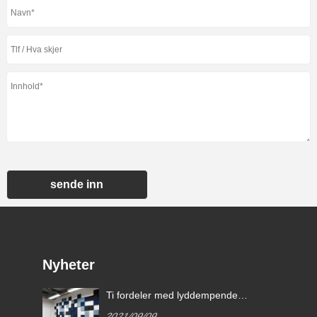
sende inn
Nyheter
ler
Ti fordeler med lyddempende
paneler.
2021/09/09