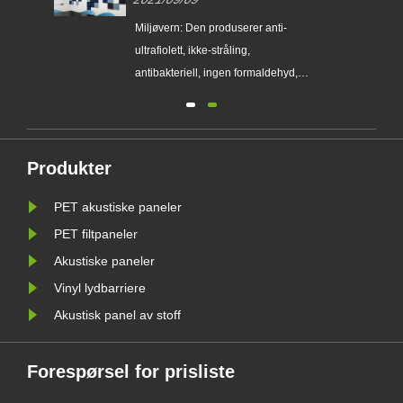
00
Miljøvern: Den produserer anti-
ultrafiolett, ikke-stråling,
antibakteriell, ingen formaldehyd,
ndig
ammoniakk, benzen og andre ...
 lim,
panel
Produkter
misk
PET akustiske paneler
alle
PET filtpaneler
Akustiske paneler
Vinyl lydbarriere
Akustisk panel av stoff
Forespørsel for prisliste