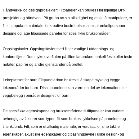
Håndverks- og designprosjekter: Filtpaneler kan brukes i forskjellige DIY-
prosjekter og håndverk. På grunn av sin allsidighet og enkle å manipulere, er
filt et populært materiale for kreative bestrebelser, som lar enkeltpersoner
designe og lage tilpassede paneler for spesifikke bruksområder.
Oppslagstavler: Oppslagstavler med filt er vanlige i utdannings- og
kontormiljøer. Den myke overflaten på filten lar brukere enkelt feste eller feste
notater, papirer og andre gjenstander på brettet.
Lekeplasser for barn:
Filtpaneler
kan brukes til å skape myke og trygge
lekeområder for barn. Disse panelene kan være en del av lekematter eller
veggbelegg i områder designet for barn.
De spesifikke egenskapene og bruksområdene til filtpaneler kan variere
avhengig av faktorer som typen filt som brukes, tykkelsen på panelene og
tiltenkt bruk. Filt, som er et allsidig materiale, er verdsatt for sine taktile
egenskaper, akustiske egenskaper og tilpasningsevne i ulike design- og